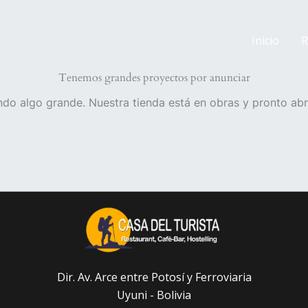
Inicio
R
Tenemos grandes proyectos por anunciar
do algo grande. Nuestra tienda está en obras y pronto abr
Dir. Av. Arce entre Potosí y Ferroviaria
Uyuni - Bolivia