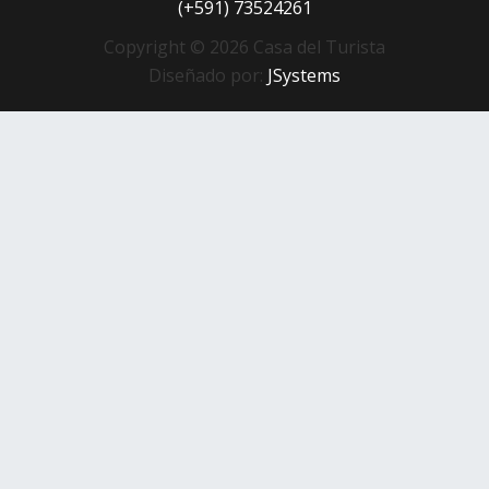
(+591) 73524261
Copyright © 2026 Casa del Turista
Diseñado por:
JSystems