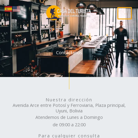
Ir
al
...
contenido
Contáctanos
Nuestra dirección
Avenida Arce entre Potosí y Ferroviaria, Plaza principal,
Uyuni, Bolivia
Atendemos de Lunes a Domingo
de 09:00 a 22:00
Para cualquier consulta