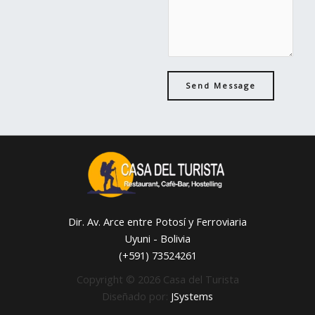
l
s
*
s
a
g
e
Send Message
*
Dir. Av. Arce entre Potosí y Ferroviaria
Uyuni - Bolivia
(+591) 73524261
Copyright © 2026 Casa del Turista
Diseñado por:
JSystems