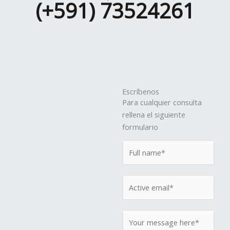
(+591) 73524261
Escríbenos
Para cualquier consulta
rellena el siguiente
formulario
N
a
m
E
e
m
*
a
M
i
e